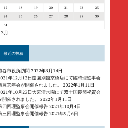
17
18
19
20
21
22
23
24
25
26
27
28
29
30
31
« 3月
最近の投稿
越谷市役所訪問
2022年3月14日
2021年12月12日隨園別館京橋店にて臨時理監事会
議兼忘年会が開催されました。
2022年1月11日
2021年10月23日大宮清水園にて双十国慶節祝賀会
が開催されました。
2022年1月11日
第四回理監事会開催報告
2021年10月4日
第三回理監事会開催報告
2021年9月6日