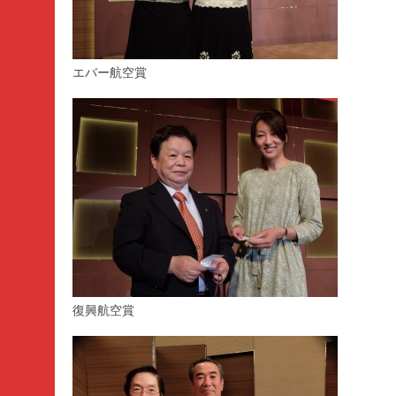
エバー航空賞
復興航空賞