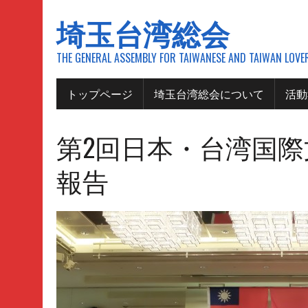
埼玉台湾総会
THE GENERAL ASSEMBLY FOR TAIWANESE AND TAIWAN LOV
トップページ
埼玉台湾総会について
活動
第2回日本・台湾国
報告