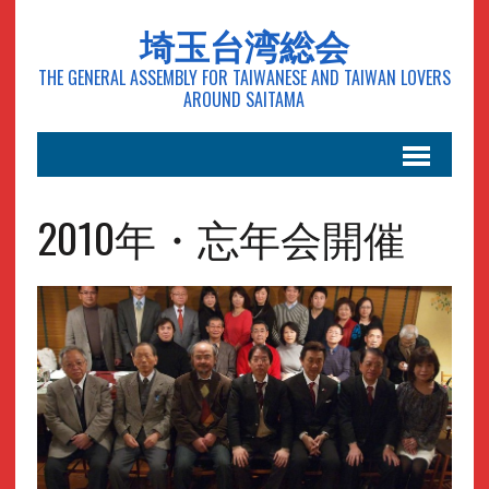
埼玉台湾総会
THE GENERAL ASSEMBLY FOR TAIWANESE AND TAIWAN LOVERS
AROUND SAITAMA
2010年・忘年会開催