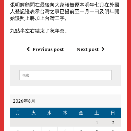
張明輝顧問在最後向大家報告原本明年七月在外國
人登記證表示台灣之事已提前至一月一曰及明年開
始護照上將加上台灣二字。
九點半左右結束了忘年會。
Previous post
Next post
2026年8月
月
火
水
木
金
土
日
1
2
3
4
5
6
7
8
9