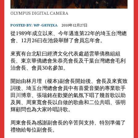
OLYMPUS DIGITAL CAMERA
POSTED BY:
WP-G83YJXA
2010年12月27日
從1989年成立以來、今年邁進第22年的埼玉台灣總
會、12月26曰在池袋舉辦了會員忘年會。
來賓有台北駐曰經濟文化代表處趙雲華僑務組組
長、東京華僑總會朱恭亮會長及千葉台灣總會毛利
治會長、會員30名參加。
開始由林月埋（榎本)副會長開始後、會長及來賓致
詞後、埼玉台灣總會會員中有喜愛音樂的專業歌手
田川博章、張瑞銘在歡樂的氣氛下唱了幾首歌以助
及興、周東寬會長以自做的歌曲和二位共唱、張明
輝顧問也為大家吟唱詩歌。
周東會長為感謝副會長的辛苦與支持、特別準備了
禮物給每位副會長。